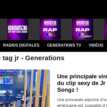
RADIOS DIGITALES
GENERATIONS TV
VIDÉOS
 tag jr - Generations
Une principale vir
du clip sexy de Jr 
Songz !
Une principale adjointe d'u
américaine est coupable d'