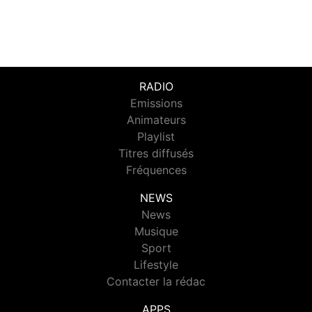
RADIO
Emissions
Animateurs
Playlist
Titres diffusés
Fréquences
NEWS
News
Musique
Sport
Lifestyle
Contacter la rédac
APPS