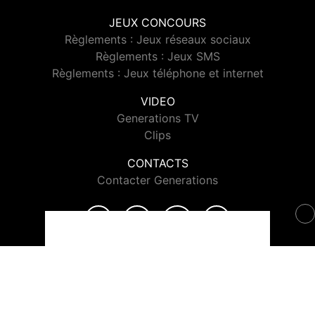
JEUX CONCOURS
Règlements : Jeux réseaux sociaux
Règlements : Jeux SMS
Règlements : Jeux téléphone et internet
VIDEO
Generations TV
Clips
CONTACTS
Contacter Generations
© 2026 Generations Tous droits réservés.
Signaler un contenu
-
Mentions légales
-
Politique de cookies
-
Contact