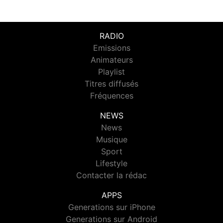
RADIO
Emissions
Animateurs
Playlist
Titres diffusés
Fréquences
NEWS
News
Musique
Sport
Lifestyle
Contacter la rédac
APPS
Generations sur iPhone
Generations sur Android