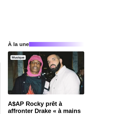
À la une
Musique
A$AP Rocky prêt à
affronter Drake « à mains