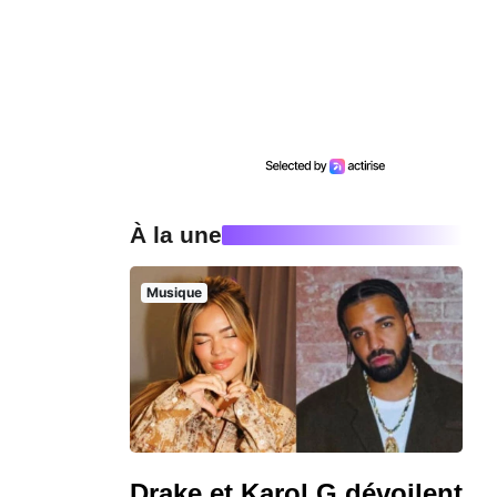
À la une
Musique
Drake et Karol G dévoilent