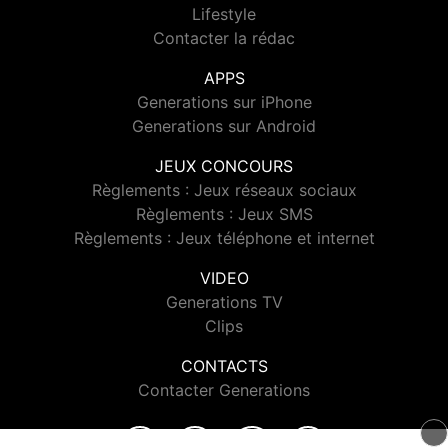
Lifestyle
Contacter la rédac
APPS
Generations sur iPhone
Generations sur Android
JEUX CONCOURS
Règlements : Jeux réseaux sociaux
Règlements : Jeux SMS
Règlements : Jeux téléphone et internet
VIDEO
Generations TV
Clips
CONTACTS
Contacter Generations