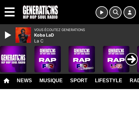
MENU
VOUS ÉCOUTEZ GENERATIONS
Koba LaD
La C
NEWS
MUSIQUE
SPORT
LIFESTYLE
RAD