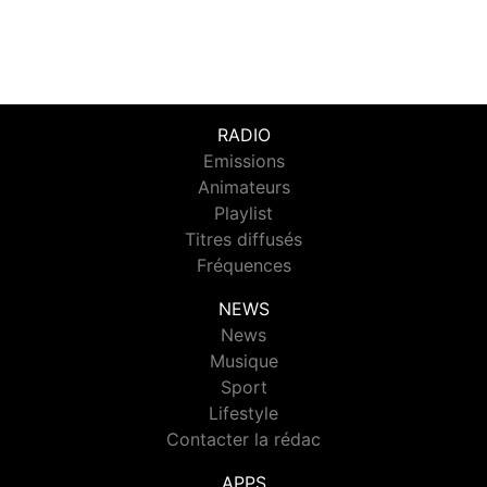
RADIO
Emissions
Animateurs
Playlist
Titres diffusés
Fréquences
NEWS
News
Musique
Sport
Lifestyle
Contacter la rédac
APPS