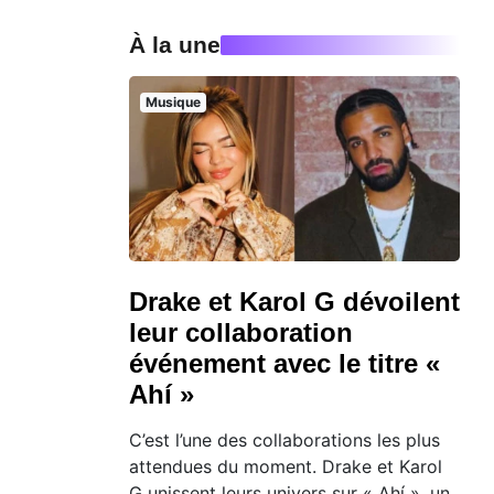
À la une
Musique
Drake et Karol G dévoilent
leur collaboration
événement avec le titre «
Ahí »
C’est l’une des collaborations les plus
attendues du moment. Drake et Karol
G unissent leurs univers sur « Ahí », un