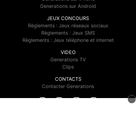
Generations sur Android
JEUX CONCOURS
Règlements : Jeux réseaux sociaux
Règlements : Jeux SMS
Règlements : Jeux téléphone et internet
VIDEO
Generations TV
Clips
CONTACTS
Contacter Generations
© 2026 Generations Tous droits réservés.
Signaler un contenu
-
Mentions légales
-
Politique de cookies
-