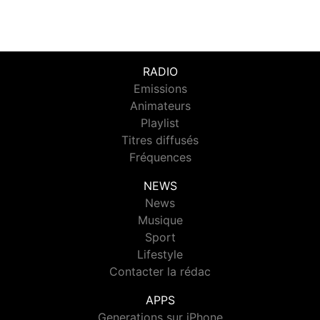
RADIO
Emissions
Animateurs
Playlist
Titres diffusés
Fréquences
NEWS
News
Musique
Sport
Lifestyle
Contacter la rédac
APPS
Generations sur iPhone