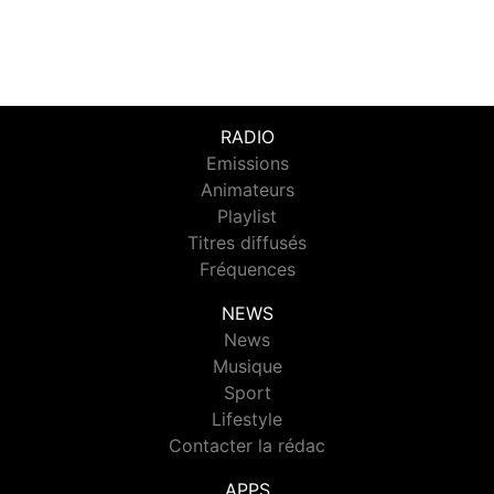
RADIO
Emissions
Animateurs
Playlist
Titres diffusés
Fréquences
NEWS
News
Musique
Sport
Lifestyle
Contacter la rédac
APPS