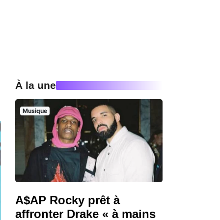
À la une
Musique
A$AP Rocky prêt à
affronter Drake « à mains