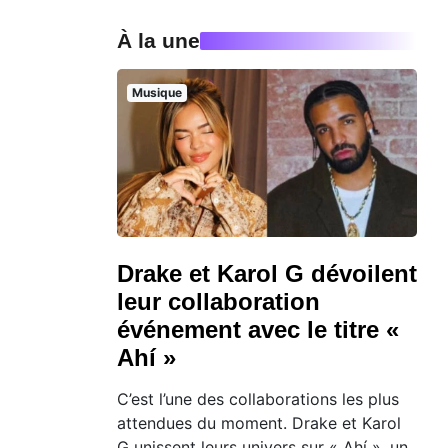
À la une
Musique
Drake et Karol G dévoilent
leur collaboration
événement avec le titre «
Ahí »
C’est l’une des collaborations les plus
attendues du moment. Drake et Karol
G unissent leurs univers sur « Ahí », un