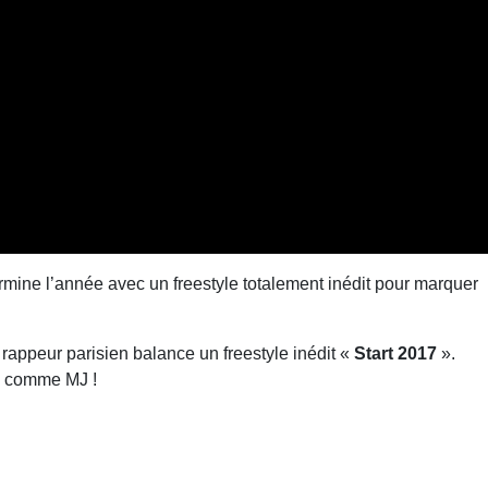
ermine l’année avec un freestyle totalement inédit pour marquer
e rappeur parisien balance un freestyle inédit «
Start 2017
».
 » comme MJ !