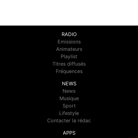
RADIO
Emissions
Animateurs
Playlist
Titres diffusés
Fréquences
NEWS
News
Musique
Sport
Lifestyle
Contacter la rédac
APPS