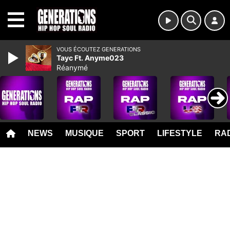
MENU
VOUS ÉCOUTEZ GENERATIONS
Tayc Ft. Anyme023
Réanymé
NEWS
MUSIQUE
SPORT
LIFESTYLE
RAD