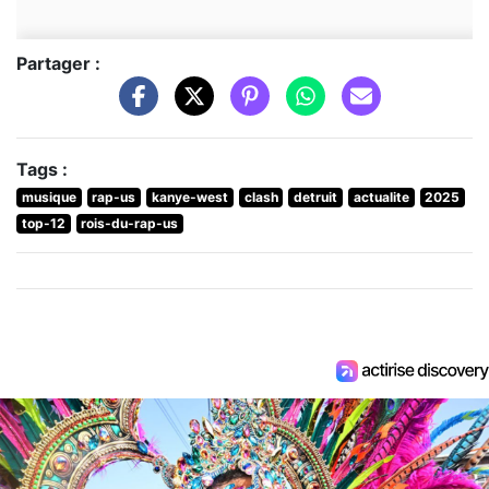
Partager :
Tags :
musique
rap-us
kanye-west
clash
detruit
actualite
2025
top-12
rois-du-rap-us