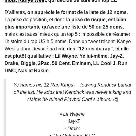
mois,
Kanye Wes
t, qui décide de faire son top 12.
D'ailleurs,
on apprécie le format de la liste de 12 noms
.
La prise de position, et donc l
a prise de risque, est bien
plus importante qu'avec une liste de 50 ou 25 noms
,
mais c'est aussi mieux qu'un top 5 : impossible de résumer
l'histoire du rap US à 5 noms. Dans un tweet récent, Kanye
West a donc dévoilé
sa liste des "12 rois du rap", et elle
est plutôt qualitative : Lil Wayne, Ye lui-même, Jay-Z,
Drake, Biggie, 2Pac, 50 Cent, Eminem, LL Cool J, Run
DMC, Nas et Rakim
.
Ye names his 12 Rap Kings — leaving Kendrick Lamar
off the list. He adds that Kendrick was never a king and
claims he ruined Playboi Carti’s album. 🤔
▫️ Lil Wayne
▫️ Jay-Z
▫️ Drake
▫️ The Notorious B.I.G