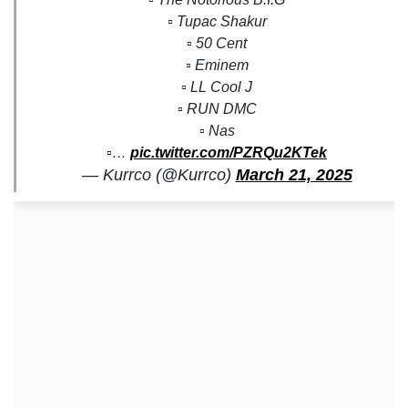
▫️ Tupac Shakur
▫️ 50 Cent
▫️ Eminem
▫️ LL Cool J
▫️ RUN DMC
▫️ Nas
▫️…
pic.twitter.com/PZRQu2KTek
— Kurrco (@Kurrco)
March 21, 2025