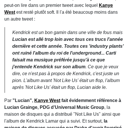
peut-on lire dans un premier tweet avec lequel
Kanye
West
est resté plutôt soft. Il l'a été beaucoup moins dans
un autre tweet :
Kendrick est un bon gamin dans une ville de fous mais
Lucian est allé trop loin avec tous ces trucs l'année
dernière et cette année. Toutes ces 'industry plants'
ont ruiné l'album du roi de l'underground...
Carti
faisait ma musique préférée jusqu'à ce que
j'entende Kendrick sur son album
. Ce que je veux
dire, ce n'est pas à propos de Kendrick, c'est juste un
pion. L'album avant 'Not Like Us' était un flop, l'album
après 'Not Like Us' était un flop, Lucian aide le.
Par
"Lucian",
Kanye West
fait évidemment référence à
Lucian Grainge, PDG d'Universal Music Group
, la
maison de disques qui a distribué "Not Like Us" ainsi que
l'album de Kendrick Lamar qui a suivi. Et surtout,
la
maison de disques accusée par Drake d'avoir favorisé