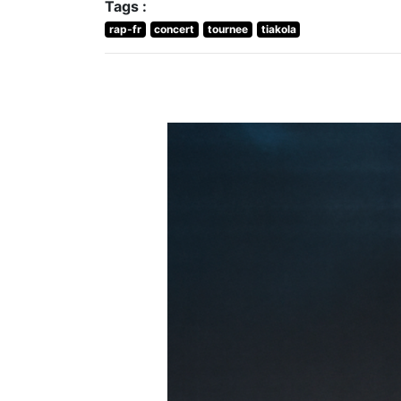
Tags :
rap-fr
concert
tournee
tiakola