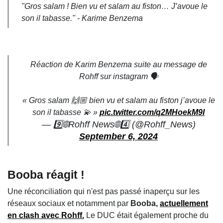
"Gros salam ! Bien vu et salam au fiston… J’avoue le
son il tabasse.
" - Karime Benzema
Réaction de Karim Benzema suite au message de
Rohff sur instagram 🗣️
« Gros salam 🙌🏼 bien vu et salam au fiston j’avoue le
son il tabasse 💫 »
pic.twitter.com/q2MHoekM9I
— 9️⃣🌐Rohff News🌐4️⃣ (@Rohff_News)
September 6, 2024
Booba réagit !
Une réconciliation qui n'est pas passé inaperçu sur les
réseaux sociaux et notamment par
Booba,
actuellement
en clash avec
Rohff.
Le DUC était également proche du