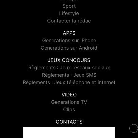
Sport
Lifestyle
Contacter la rédac
APPS
Generations sur iPhone
Generations sur Android
JEUX CONCOURS
Règlements : Jeux réseaux sociaux
Règlements : Jeux SMS
Règlements : Jeux téléphone et internet
VIDEO
Generations TV
Clips
CONTACTS
Contacter Generations