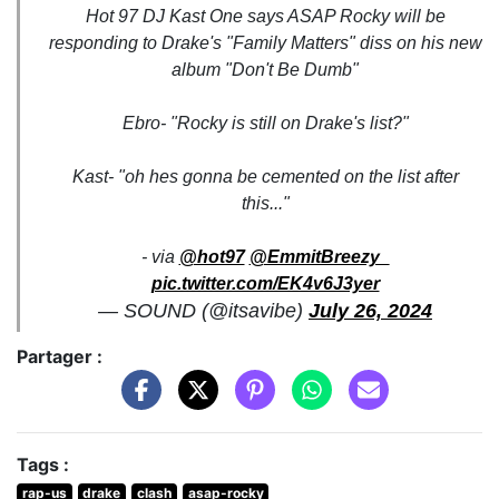
Hot 97 DJ Kast One says ASAP Rocky will be
responding to Drake's "Family Matters" diss on his new
album "Don't Be Dumb"
Ebro- "Rocky is still on Drake's list?"
Kast- "oh hes gonna be cemented on the list after
this..."
- via
@hot97
@EmmitBreezy_
pic.twitter.com/EK4v6J3yer
— SOUND (@itsavibe)
July 26, 2024
Partager :
Tags :
rap-us
drake
clash
asap-rocky