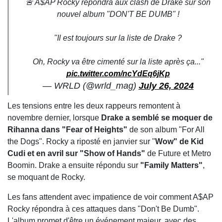
🚨 A$AP Rocky répondra aux clash de Drake sur son
nouvel album "DON'T BE DUMB" !
"Il est toujours sur la liste de Drake ?
Oh, Rocky va être cimenté sur la liste après ça..."
pic.twitter.com/ncYdEq6jKp
— WRLD (@wrld_mag)
July 26, 2024
Les tensions entre les deux rappeurs remontent à
novembre dernier, lorsque
Drake a semblé se moquer de
Rihanna dans "Fear of Heights"
de son album "For All
the Dogs". Rocky a riposté en janvier sur "
Wow" de Kid
Cudi et en avril sur "Show of Hands"
de Future et Metro
Boomin. Drake a ensuite répondu sur
"Family Matters"
,
se moquant de Rocky.
Les fans attendent avec impatience de voir comment A$AP
Rocky répondra à ces attaques dans "Don't Be Dumb".
L'album promet d'être un événement majeur, avec des