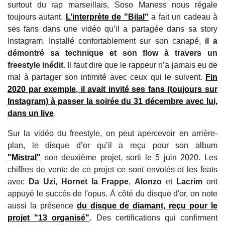
surtout du rap marseillais, Soso Maness nous régale
toujours autant.
L’interprète de "Bilal"
a fait un cadeau à
ses fans dans une vidéo qu’il a partagée dans sa story
Instagram. Installé confortablement sur son canapé,
il a
démontré sa technique et son flow à travers un
freestyle inédit
. Il faut dire que le rappeur n’a jamais eu de
mal à partager son intimité avec ceux qui le suivent.
Fin
2020 par exemple, il avait invité ses fans (toujours sur
Instagram) à passer la soirée du 31 décembre avec lui,
dans un live
.
Sur la vidéo du freestyle, on peut apercevoir en arrière-
plan, le disque d’or qu’il a reçu pour son album
"Mistral"
son deuxième
projet, sorti le 5 juin 2020. Les
chiffres de vente de ce projet ce sont envolés et les feats
avec
Da Uzi
,
Hornet la Frappe
,
Alonzo
et
Lacrim
ont
appuyé le succès de l'opus. À côté du disque d'or, on note
aussi la présence
du disque de diamant, reçu pour le
projet "13 organisé"
. Des certifications qui confirment