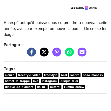
En espérant qu’il puisse nous surprendre à nouveau cette
année, avec par exemple un nouvel album ! On croise les
doigts.
Partager :
Tags :
alonzo
freestyle-video
freestyle
bilal
lacrim
soso-maness
hornet-la-frappe
live
instagram
disque-d-or
disque-de-diamant
da-uzi
mistral
zumba-cafew