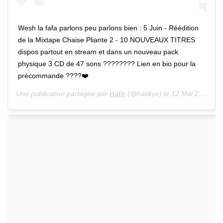
Wesh la fafa parlons peu parlons bien : 5 Juin - Réédition
de la Mixtape Chaise Pliante 2 - 10 NOUVEAUX TITRES
dispos partout en stream et dans un nouveau pack
physique 3 CD de 47 sons ???????? Lien en bio pour la
précommande ????❤️
Une publication partagée par
Hatik
(@hatikyo) le 12 Mai 2020 à 8 :53 PDT