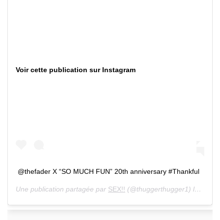
Voir cette publication sur Instagram
@thefader X “SO MUCH FUN” 20th anniversary #Thankful
Une publication partagée par
SEX!!
(@thuggerthugger1) le 21 Août 2019 à 1 :33 PDT