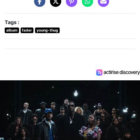
Tags :
album
fader
young-thug