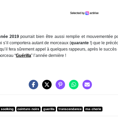
nnée 2019
pourrait bien être aussi remplie et mouvementée p
 ni s’il comportera autant de morceaux (
quarante
!) que le précé
u’il fera sûrement appel à quelques rappeurs, après le succès
orceau “
Guérilla
” l’année dernière !
soolking
ceinture-noire
guerilla
transcendance
ma-cherie