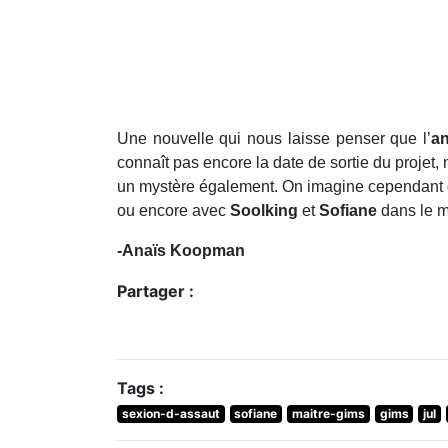
Une nouvelle qui nous laisse penser que l’
a
connaît pas encore la date de sortie du projet,
un mystère également. On imagine cependant q
ou encore avec
Soolking
et
Sofiane
dans le m
-Anaïs Koopman
Partager :
Tags :
sexion-d-assaut
sofiane
maitre-gims
gims
jul