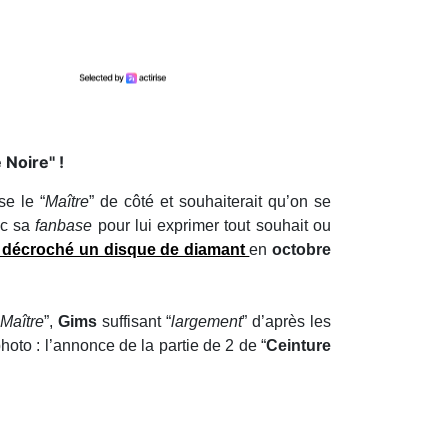
Noire'' !
se le “
Maître
” de côté et souhaiterait qu’on se
ec sa
fanbase
pour lui exprimer tout souhait ou
 a décroché un disque de diamant
en
octobre
Maître
”,
Gims
suffisant “
largement
” d’après les
oto : l’annonce de la partie de 2 de “
Ceinture