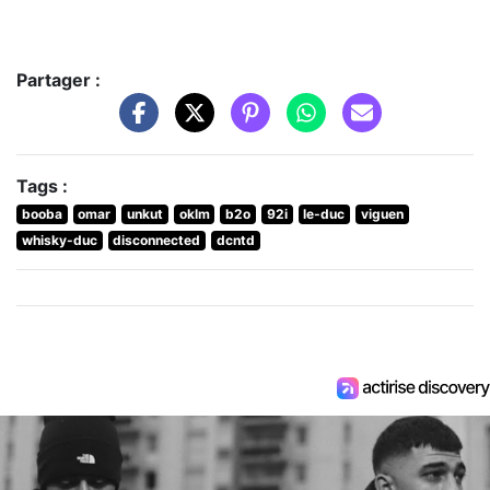
Partager :
Tags :
booba
omar
unkut
oklm
b2o
92i
le-duc
viguen
whisky-duc
disconnected
dcntd