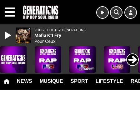
MENU
VOUS ÉCOUTEZ GENERATIONS
Mafia K'1 Fry
Pour Ceux
NEWS
MUSIQUE
SPORT
LIFESTYLE
RAD