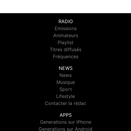
RADIO
Emissions
Animateurs
Playlist
Titres diffusés
Fréquences
NEWS
News
Musique
Sport
Lifestyle
Contacter la rédac
APPS
Generations sur iPhone
Generations sur Android