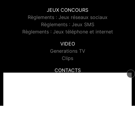
JEUX CONCOURS
Règlements : Jeux réseaux sociaux
Règlements : Jeux SMS
Règlements : Jeux téléphone et internet
VIDEO
Generations TV
Clips
CONTACTS
Contacter Generations
© 2026 Generations Tous droits réservés.
Signaler un contenu
-
Mentions légales
-
Politique de cookies
-
Contact