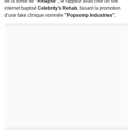
de la sortie de
"Relapse",
le rappeur avait créé un site
internet baptisé
Celebrity’s Rehab
, faisant la promotion
d’une fake clinique nommée
"Popsomp Industries".