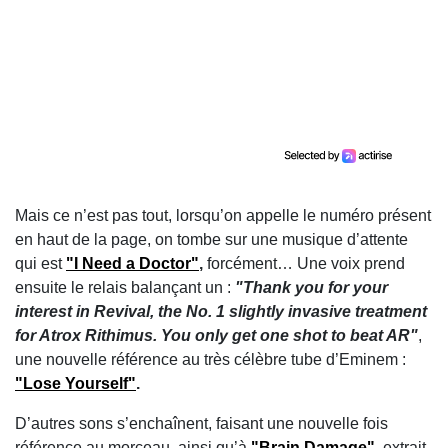
Mais ce n’est pas tout, lorsqu’on appelle le numéro présent
en haut de la page, on tombe sur une musique d’attente
qui est
"I Need a Doctor"
,
forcément… Une voix prend
ensuite le relais balançant un :
"Thank you for your
interest in Revival, the No. 1 slightly invasive treatment
for Atrox Rithimus. You only get one shot to beat AR"
,
une nouvelle référence au très célèbre tube d’Eminem :
"Lose Yourself"
.
D’autres sons s’enchaînent, faisant une nouvelle fois
référence au morceau, ainsi qu’à
"Brain Damage"
, extrait