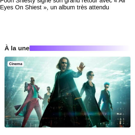
Pooh Shiesty signe son grand retour avec « All
Eyes On Shiest », un album très attendu
À la une
Cinema