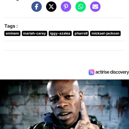
Tags :
eminem
mariah-carey
iggy-azalea
pharrell
mickael-jackson