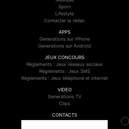
Sport
Lifestyle
Contacter la rédac
APPS
Generations sur iPhone
Generations sur Android
JEUX CONCOURS
Règlements : Jeux réseaux sociaux
Règlements : Jeux SMS
Règlements : Jeux téléphone et internet
VIDEO
Generations TV
Clips
CONTACTS
Contacter Generations