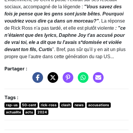
sociaux, accompagné de la légende :
"Vous savez des
fois je pense que les gens sont juste bêtes. Pourquoi
voudriez vous dire ça dans un morceau?"
. La réponse
de Rick Ross n'a pas tardé, et elle est plutôt violente
: "ce
n'étaient que des lyrics, Daphne Joy t'as accusé pour
de vrai toi, ele a dit que tu l'avais s*domisée et violée
devant ton fils, Curtis
". Bref, pas sûr qu'il y en ait un plus
propre que l'autre dans cette génération du rap US...
Partager :
Tags :
rap-us
50-cent
rick-ross
clash
news
accusations
actualite
actu
2024