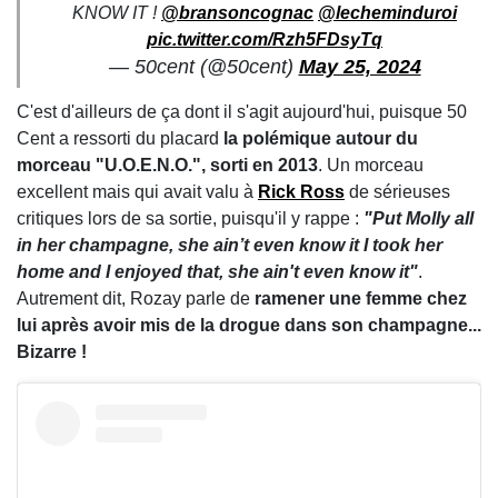
KNOW IT !
@bransoncognac
@lecheminduroi
pic.twitter.com/Rzh5FDsyTq
— 50cent (@50cent)
May 25, 2024
C'est d'ailleurs de ça dont il s'agit aujourd'hui, puisque 50
Cent a ressorti du placard
la polémique autour du
morceau "U.O.E.N.O.", sorti en 2013
. Un morceau
excellent mais qui avait valu à
Rick Ross
de sérieuses
critiques lors de sa sortie, puisqu'il y rappe :
"Put Molly all
in her champagne, she ain’t even know it I took her
home and I enjoyed that, she ain't even know it"
.
Autrement dit, Rozay parle de
ramener une femme chez
lui après avoir mis de la drogue dans son champagne...
Bizarre !