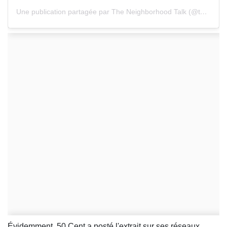
Une publication partagée par The Neighborhood Talk (@theneighborhoodtalk)
Évidemment, 50 Cent a posté l'extrait sur ses réseaux