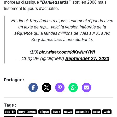
morceau classique
"Banlieusards"
, sorti en 2008 mais
tristement toujours d'actualité.
En direct, Kery James n’a pas seulement répondu avec
un texte de rap… voici la version intégrale de la
séquence qui a fait des millions de vues sur X, avec
Kery James face à une étudiante.
(1/3)
pic.twitter.com/rjdKwNmYWI
— CLIQUE (@cliquetv)
September 27, 2023
Partager :
Tags :
rap-fr
kery-james
clique
buzz
news
actualite
actu
web