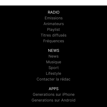
RADIO
Emissions
Animateurs
Playlist
Titres diffusés
Fréquences
NEWS
News
Musique
Sport
Lifestyle
Contacter la rédac
APPS
Generations sur iPhone
Generations sur Android