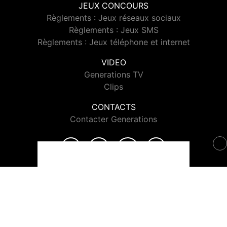
JEUX CONCOURS
Règlements : Jeux réseaux sociaux
Règlements : Jeux SMS
Règlements : Jeux téléphone et internet
VIDEO
Generations TV
Clips
CONTACTS
Contacter Generations
© 2026 Generations Tous droits réservés.
Signaler un contenu
-
Mentions légales
-
Politique de cookies
-
Contact