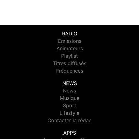
RADIO
Emissions
Animateurs
Playlist
Titres diffusés
Fréquences
NEWS
News
Musique
Sport
Lifestyle
Contacter la rédac
APPS