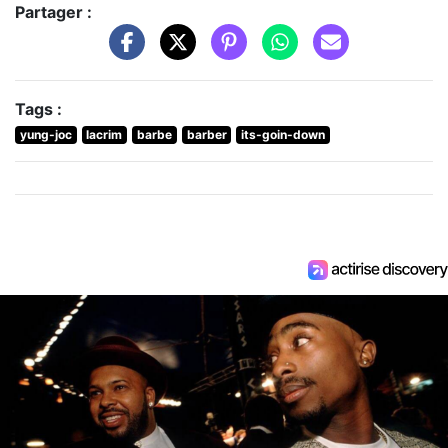
Partager :
Tags :
yung-joc
lacrim
barbe
barber
its-goin-down