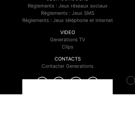
Règlements : Jeux réseaux sociaux
Règlements : Jeux SMS
Règlements : Jeux téléphone et internet
VIDEO
Generations TV
Clips
CONTACTS
Contacter Generations
© 2026 Generations Tous droits réservés.
Signaler un contenu
-
Mentions légales
-
Politique de cookies
-
Contact