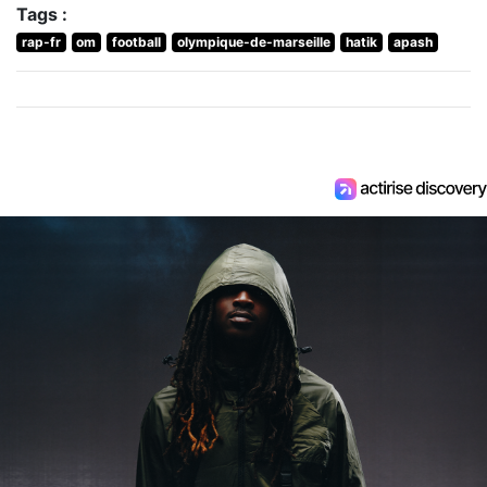
Tags :
rap-fr
om
football
olympique-de-marseille
hatik
apash