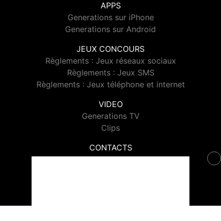
APPS
Generations sur iPhone
Generations sur Android
JEUX CONCOURS
Règlements : Jeux réseaux sociaux
Règlements : Jeux SMS
Règlements : Jeux téléphone et internet
VIDEO
Generations TV
Clips
CONTACTS
Contacter Generations