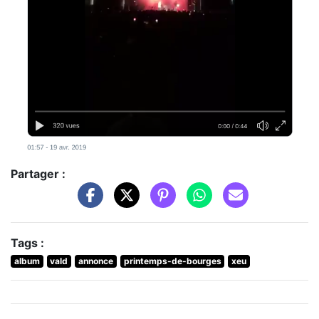
Partager :
Tags :
album
vald
annonce
printemps-de-bourges
xeu