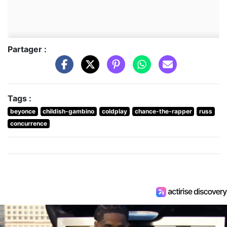
Partager :
Tags :
beyonce
childish-gambino
coldplay
chance-the-rapper
russ
concurrence