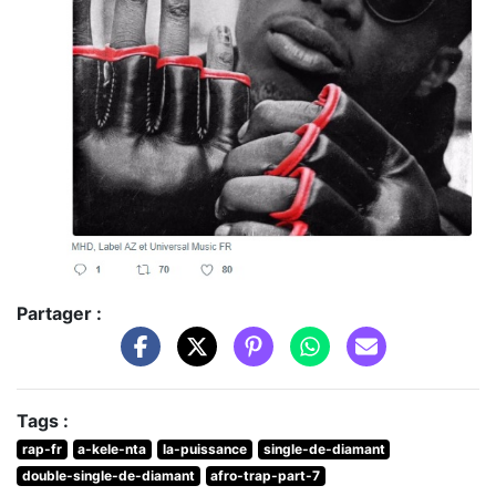
Partager :
Tags :
rap-fr
a-kele-nta
la-puissance
single-de-diamant
double-single-de-diamant
afro-trap-part-7