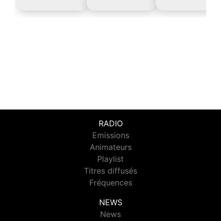
RADIO
Emissions
Animateurs
Playlist
Titres diffusés
Fréquences
NEWS
News