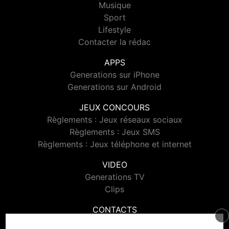
Musique
Sport
Lifestyle
Contacter la rédac
APPS
Generations sur iPhone
Generations sur Android
JEUX CONCOURS
Règlements : Jeux réseaux sociaux
Règlements : Jeux SMS
Règlements : Jeux téléphone et internet
VIDEO
Generations TV
Clips
CONTACTS
Contacter Generations