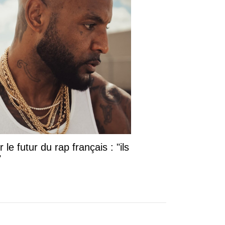
le futur du rap français : "ils
"