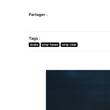
Partager :
Tags :
drake
strip-tease
strip-club