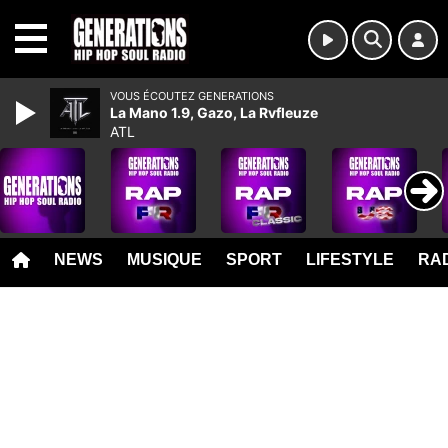
MENU
VOUS ÉCOUTEZ GENERATIONS
La Mano 1.9, Gazo, La Rvfleuze
ATL
NEWS
MUSIQUE
SPORT
LIFESTYLE
RAD