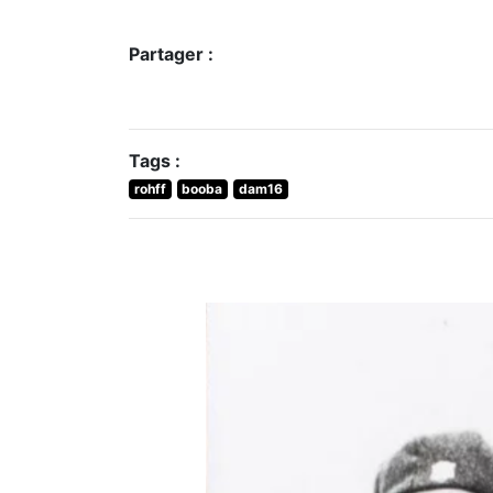
Partager :
Tags :
rohff
booba
dam16