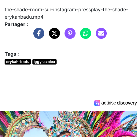
the-shade-room-sur-instagram-pressplay-the-shade-
erykahbadu.mp4
Partager :
Tags :
erykah-badu
iggy-azalea