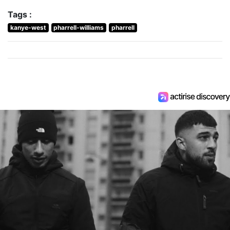
Tags :
kanye-west
pharrell-williams
pharrell