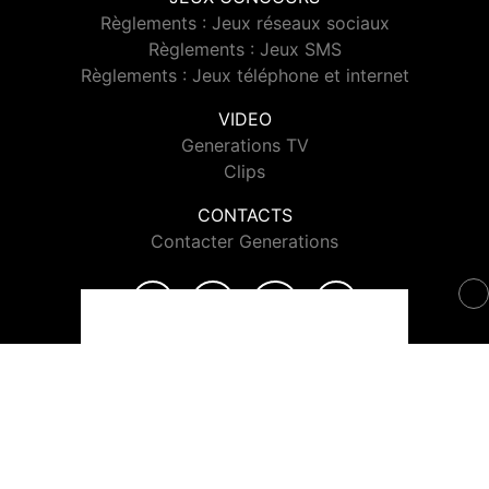
Règlements : Jeux réseaux sociaux
Règlements : Jeux SMS
Règlements : Jeux téléphone et internet
VIDEO
Generations TV
Clips
CONTACTS
Contacter Generations
© 2026 Generations Tous droits réservés.
Signaler un contenu
-
Mentions légales
-
Politique de cookies
-
Contact