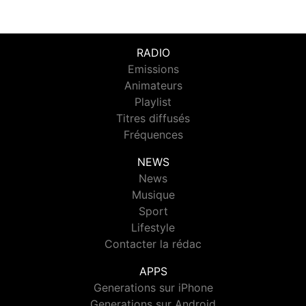
RADIO
Emissions
Animateurs
Playlist
Titres diffusés
Fréquences
NEWS
News
Musique
Sport
Lifestyle
Contacter la rédac
APPS
Generations sur iPhone
Generations sur Android