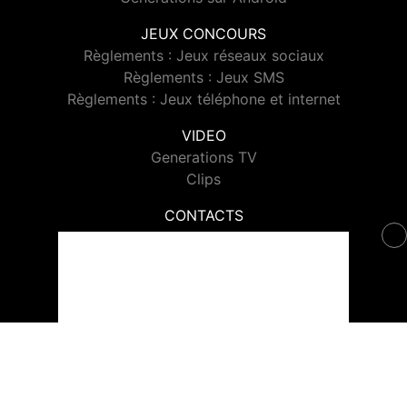
JEUX CONCOURS
Règlements : Jeux réseaux sociaux
Règlements : Jeux SMS
Règlements : Jeux téléphone et internet
VIDEO
Generations TV
Clips
CONTACTS
Contacter Generations
© 2026 Generations Tous droits réservés.
Signaler un contenu
-
Mentions légales
-
Politique de cookies
-
Contact