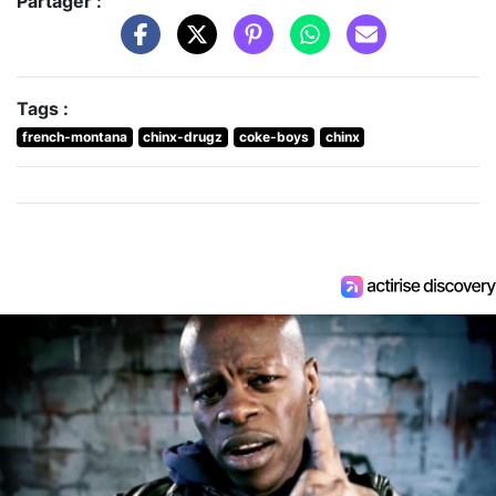
Partager :
Tags :
french-montana
chinx-drugz
coke-boys
chinx