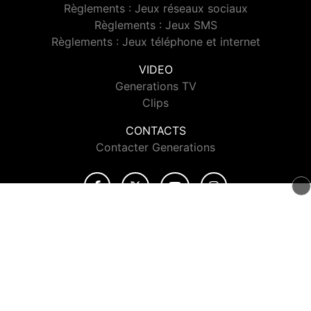
Règlements : Jeux réseaux sociaux
Règlements : Jeux SMS
Règlements : Jeux téléphone et internet
VIDEO
Generations TV
Clips
CONTACTS
Contacter Generations
© 2026 Generations Tous droits réservés.
Signaler un contenu
-
Mentions légales
-
Politique de cookies
-
Contact