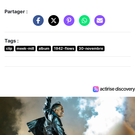
Partager :
Tags :
clip
meek-mill
album
1942-flows
30-novembre