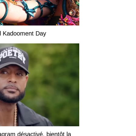
and Kadooment Day
gram désactivé, bientôt la