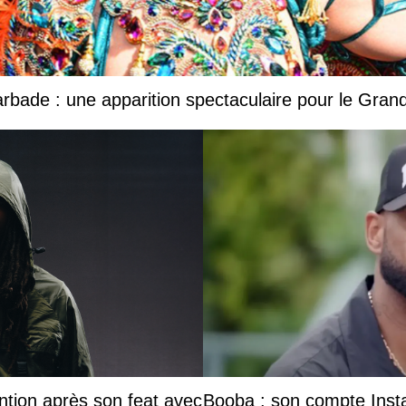
Barbade : une apparition spectaculaire pour le Gr
ntion après son feat avec
Booba : son compte Insta