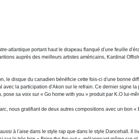
outre-atlantique portant haut le drapeau flanqué d'une feuille d'ér
tions auprès des meilleurs artistes américains, Kardinal Offisha
on, le disque du canadien bénéficie cette fois-ci d'une bonne dif
al avec la participation d'Akon sur le refrain. Ce dernier signe 
n, pose sa voix sur « Go home with you » produit par K.O lui-mê
rc, nous gratifiant de deux autres compositions avec un bon « 
aussi à l'aise dans le style rap que dans le style Dancehall. Il l
i sur le très bon « Bring the fire out », mélangeant même rap et 