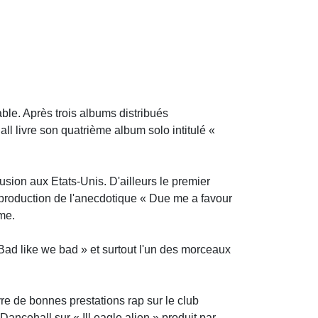
able. Après trois albums distribués
ll livre son quatrième album solo intitulé «
fusion aux Etats-Unis. D'ailleurs le premier
la production de l'anecdotique « Due me a favour
me.
Bad like we bad » et surtout l'un des morceaux
ivre de bonnes prestations rap sur le club
Dancehall sur « Ill eagle alien » produit par