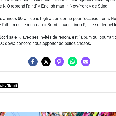
itre K.O reprend l'air d' « English man in New-York » de Sting.
des années 60 « Tide is high » transformé pour l'occasion en « Nu
l'album est le morceau « Burnt » avec Lindo P, titre sur lequel l
t 4 sale », avec ses invités de renom, est l'album qui pourrait 
K.O devrait encore nous apporter de belles choses.
al-offishall