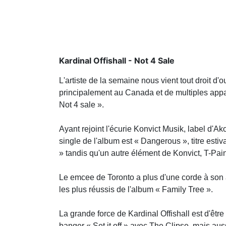
Kardinal Offishall - Not 4 Sale
L'artiste de la semaine nous vient tout droit d'
principalement au Canada et de multiples appari
Not 4 sale ».
Ayant rejoint l'écurie Konvict Musik, label d'Ak
single de l'album est « Dangerous », titre estiv
» tandis qu'un autre élément de Konvict, T-Pai
Le emcee de Toronto a plus d'une corde à son a
les plus réussis de l'album « Family Tree ».
La grande force de Kardinal Offishall est d'être 
banger « Set it off » avec The Clipse, mais auss