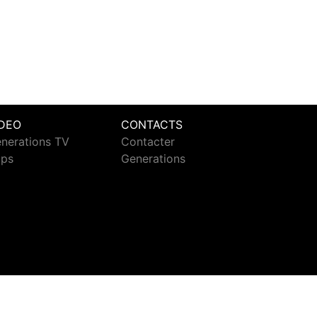
IDEO
CONTACTS
nerations TV
Contacter
ips
Generations