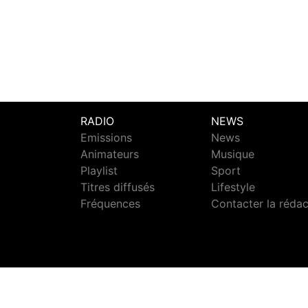
RADIO
NEWS
Emissions
News
Animateurs
Musique
Playlist
Sport
Titres diffusés
Lifestyle
Fréquences
Contacter la réda