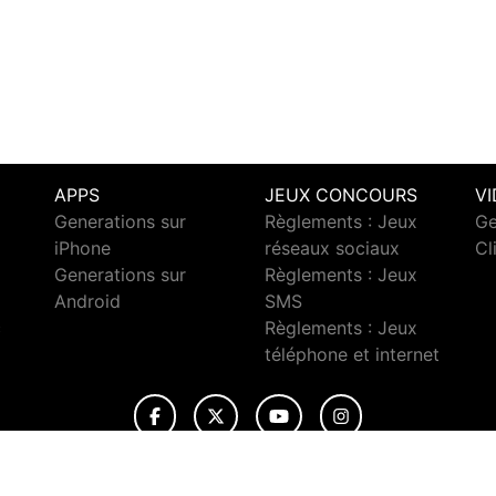
APPS
JEUX CONCOURS
V
Generations sur
Règlements : Jeux
Ge
iPhone
réseaux sociaux
Cl
Generations sur
Règlements : Jeux
Android
SMS
c
Règlements : Jeux
téléphone et internet