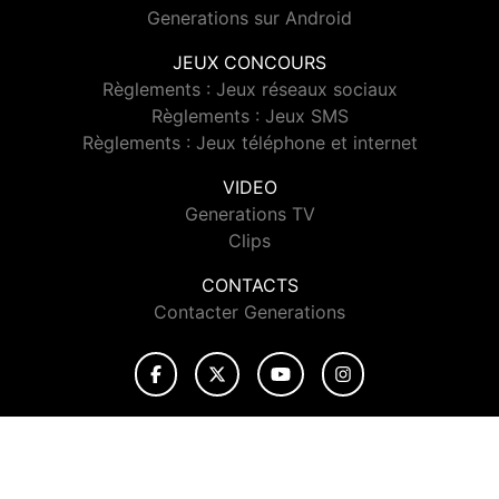
Generations sur Android
JEUX CONCOURS
Règlements : Jeux réseaux sociaux
Règlements : Jeux SMS
Règlements : Jeux téléphone et internet
VIDEO
Generations TV
Clips
CONTACTS
Contacter Generations
© 2026 Generations Tous droits réservés.
Signaler un contenu
-
Mentions légales
-
Politique de cookies
-