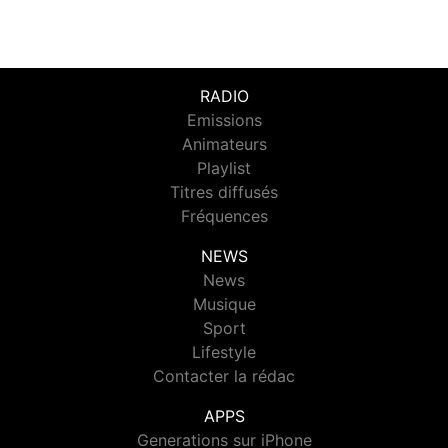
RADIO
Emissions
Animateurs
Playlist
Titres diffusés
Fréquences
NEWS
News
Musique
Sport
Lifestyle
Contacter la rédac
APPS
Generations sur iPhone