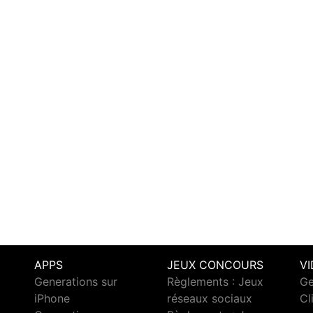
APPS
JEUX CONCOURS
V
Generations sur
Règlements : Jeux
Ge
iPhone
réseaux sociaux
Cl