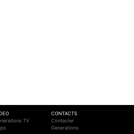
IDEO
CONTACTS
nerations TV
Contacter
ips
Generations