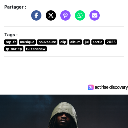
Partager :
Tags :
rap-fr
musique
nouveaute
clip
album
jul
sortie
2025
tp-sur-tp
tu-tenenew