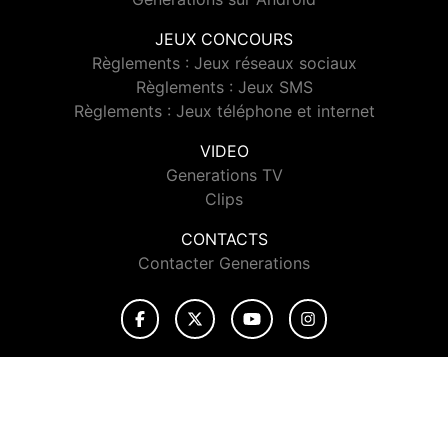
JEUX CONCOURS
Règlements : Jeux réseaux sociaux
Règlements : Jeux SMS
Règlements : Jeux téléphone et internet
VIDEO
Generations TV
Clips
CONTACTS
Contacter Generations
© 2026 Generations Tous droits réservés.
Signaler un contenu
-
Mentions légales
-
Politique de cookies
-