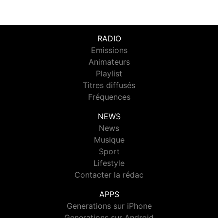
RADIO
Emissions
Animateurs
Playlist
Titres diffusés
Fréquences
NEWS
News
Musique
Sport
Lifestyle
Contacter la rédac
APPS
Generations sur iPhone
Generations sur Android