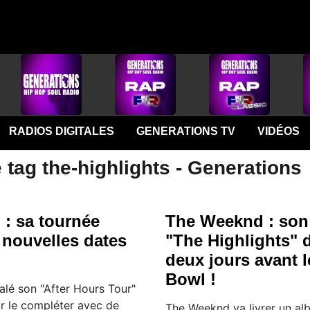
RADIOS DIGITALES
GENERATIONS TV
VIDÉOS
 tag the-highlights - Generations
: sa tournée
The Weeknd : son 
 nouvelles dates
"The Highlights" 
deux jours avant 
Bowl !
lé son "After Hours Tour"
ur le compléter avec de
The Weeknd va livrer un alb