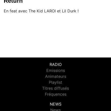
Return"
En feat avec The Kid LAROI et Lil Durk !
RADIO
Emissions
Animateurs
Playlist
Titres diffusés
Fréquences
NEWS
News